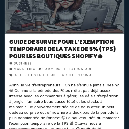
GUIDE DE SURVIE POUR L’EXEMPTION
TEMPORAIRE DE LA TAXE DE 5% (TPS)
POUR LES BOUTIQUES SHOPIFY🎄
BUSINESS
MARKETING
COMMERCE ÉLECTRONIQUE
CRÉER ET VENDRE UN PRODUIT PHYSIQUE
Ahhh, la vie d’entrepreneurs… On ne s’ennuie jamais, heein?
😅 Comme si la période des Fêtes n’était pas déjà assez
intense avec les commandes à gérer, les délais d’expédition
à jongler (un autre beau casse-tête) et les stocks à
maintenir… le gouvernement décide de nous offrir un petit
cadeau surprise out of nowhere à deux pas de la période la
plus achalandée de l’année! 🥴 Le nouveau défi du moment :
l’exemption temporaire de la TPS 🎁 Ottawa nous a
récemment annoncé – surprise ! – qu’à partir du 14