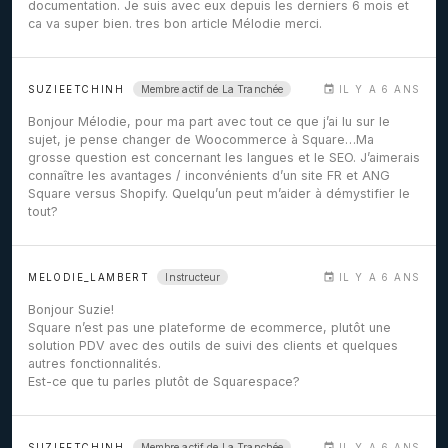
documentation. Je suis avec eux depuis les derniers 6 mois et
ca va super bien. tres bon article Mélodie merci.
Membre actif de La Tranchée
SUZIEETCHINH
IL Y A 6 ANS
Bonjour Mélodie, pour ma part avec tout ce que j’ai lu sur le
sujet, je pense changer de Woocommerce à Square…Ma
grosse question est concernant les langues et le SEO. J’aimerais
connaître les avantages / inconvénients d’un site FR et ANG
Square versus Shopify. Quelqu’un peut m’aider à démystifier le
tout?
Instructeur
MELODIE_LAMBERT
IL Y A 6 ANS
Bonjour Suzie!
Square n’est pas une plateforme de ecommerce, plutôt une
solution PDV avec des outils de suivi des clients et quelques
autres fonctionnalités.
Est-ce que tu parles plutôt de Squarespace?
Membre actif de La Tranchée
SUZIEETCHINH
IL Y A 6 ANS