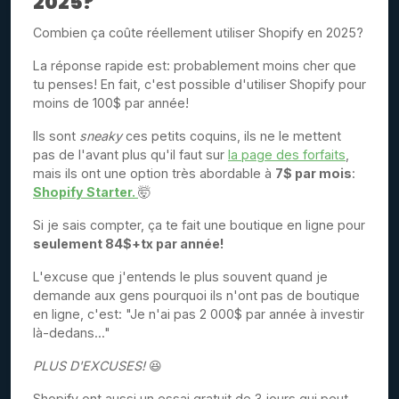
2025?
Combien ça coûte réellement utiliser Shopify en 2025?
La réponse rapide est: probablement moins cher que
tu penses! En fait, c'est possible d'utiliser Shopify pour
moins de 100$ par année!
Ils sont
sneaky
ces petits coquins, ils ne le mettent
pas de l'avant plus qu'il faut sur
la page des forfaits
,
mais ils ont une option très abordable à
7$ par mois
:
Shopify Starter.
🤯
Si je sais compter, ça te fait une boutique en ligne pour
seulement 84$+tx par année!
L'excuse que j'entends le plus souvent quand je
demande aux gens pourquoi ils n'ont pas de boutique
en ligne, c'est: "Je n'ai pas 2 000$ par année à investir
là-dedans..."
PLUS D'EXCUSES!
😆
Shopify ont aussi un essai gratuit de 3 jours qui peut