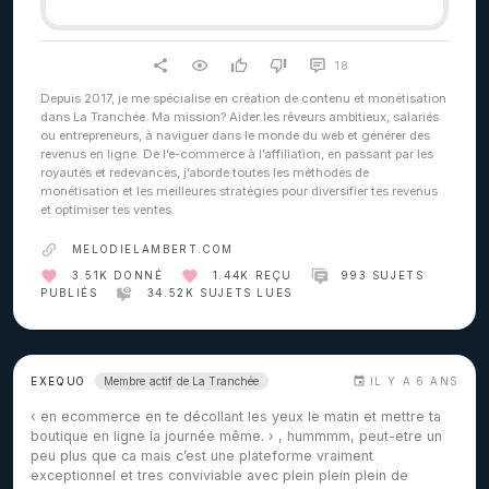
18
Depuis 2017, je me spécialise en création de contenu et monétisation
dans La Tranchée. Ma mission? Aider les rêveurs ambitieux, salariés
ou entrepreneurs, à naviguer dans le monde du web et générer des
revenus en ligne. De l’e-commerce à l’affiliation, en passant par les
royautés et redevances, j’aborde toutes les méthodes de
monétisation et les meilleures stratégies pour diversifier tes revenus
et optimiser tes ventes.
MELODIELAMBERT.COM
3.51K DONNÉ
1.44K REÇU
993 SUJETS
PUBLIÉS
34.52K SUJETS LUES
Membre actif de La Tranchée
EXEQUO
IL Y A 6 ANS
‹ en ecommerce en te décollant les yeux le matin et mettre ta
boutique en ligne la journée même. › , hummmm, peut-etre un
peu plus que ca mais c’est une plateforme vraiment
exceptionnel et tres conviviable avec plein plein plein de