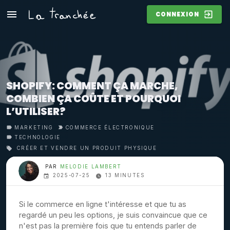
CONNEXION
SHOPIFY: COMMENT ÇA MARCHE,
COMBIEN ÇA COÛTE ET POURQUOI
L’UTILISER?
MARKETING
COMMERCE ÉLECTRONIQUE
TECHNOLOGIE
CRÉER ET VENDRE UN PRODUIT PHYSIQUE
PAR
MELODIE LAMBERT
2025-07-25
13 MINUTES
Si le commerce en ligne t'intéresse et que tu as
regardé un peu les options, je suis convaincue que ce
n'est pas la première fois que tu entends parler de