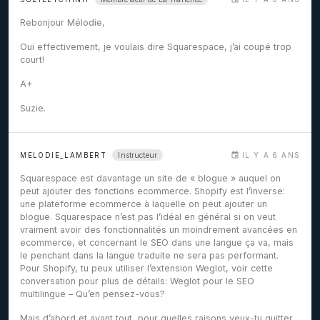
Rebonjour Mélodie,
Oui effectivement, je voulais dire Squarespace, j’ai coupé trop
court!
A+
Suzie.
Instructeur
MELODIE_LAMBERT
IL Y A 6 ANS
Squarespace est davantage un site de « blogue » auquel on
peut ajouter des fonctions ecommerce. Shopify est l’inverse:
une plateforme ecommerce à laquelle on peut ajouter un
blogue. Squarespace n’est pas l’idéal en général si on veut
vraiment avoir des fonctionnalités un moindrement avancées en
ecommerce, et concernant le SEO dans une langue ça va, mais
le penchant dans la langue traduite ne sera pas performant.
Pour Shopify, tu peux utiliser l’extension Weglot, voir cette
conversation pour plus de détails:
Weglot pour le SEO
multilingue – Qu’en pensez-vous?
Mais d’abord et avant tout, pour quelles raisons veux-tu quitter