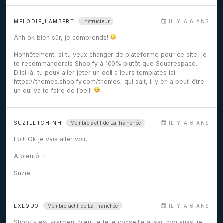
Instructeur
MELODIE_LAMBERT
IL Y A 6 ANS
Ahh ok bien sûr, je comprends!
Honnêtement, si tu veux changer de plateforme pour ce site, je
te recommanderais Shopify à 100% plutôt que Squarespace.
D’ici là, tu peux aller jeter un oeil à leurs templates ici:
https://themes.shopify.com/themes
, qui sait, il y en a peut-être
un qui va te faire de l’oeil!
Membre actif de La Tranchée
SUZIEETCHINH
IL Y A 6 ANS
Lol!! Ok je vais aller voir.
A bientôt !
Suzie.
Membre actif de La Tranchée
EXEQUO
IL Y A 6 ANS
Shopify est vraiment bien, je te le conseille aussi, moi aussi je