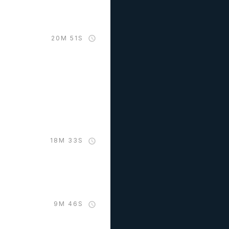
20M 51S
18M 33S
9M 46S