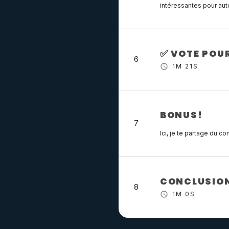
intéressantes pour aut
✅ VOTE POU
6
1M 21S
BONUS!
7
Ici, je te partage du c
CONCLUSION
8
1M 0S