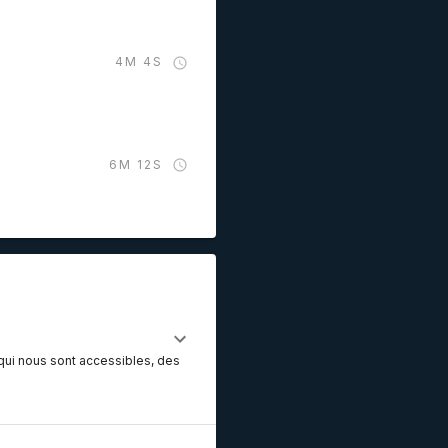
4M 4S
6M 12S
 qui nous sont accessibles, des