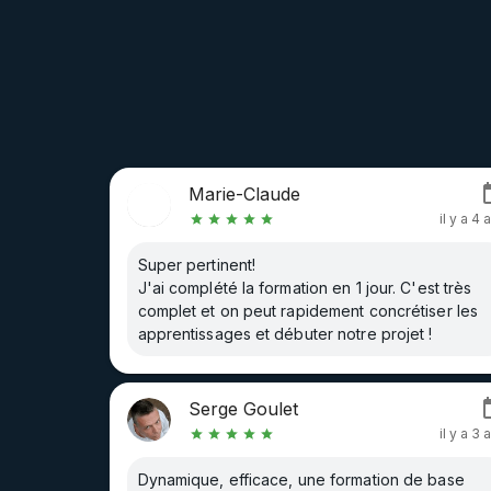
Marie-Claude
il y a 4 
Super pertinent!
J'ai complété la formation en 1 jour. C'est très
complet et on peut rapidement concrétiser les
apprentissages et débuter notre projet !
Serge Goulet
il y a 3 
Dynamique, efficace, une formation de base