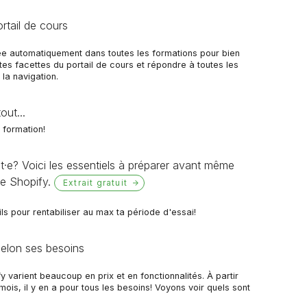
rtail de cours
rée automatiquement dans toutes les formations pour bien
ntes facettes du portail de cours et répondre à toutes les
la navigation.
out...
 formation!
t·e? Voici les essentiels à préparer avant même
te Shopify.
Extrait gratuit
ls pour rentabiliser au max ta période d'essai!
 selon ses besoins
y varient beaucoup en prix et en fonctionnalités. À partir
is, il y en a pour tous les besoins! Voyons voir quels sont