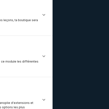
es leçons, ta boutique sera
s ce module les différentes
anoplie d'extensions et
s options les plus