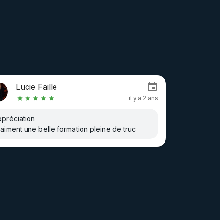
Lucie Faille
il y a 2 ans
ppréciation
aiment une belle formation pleine de truc