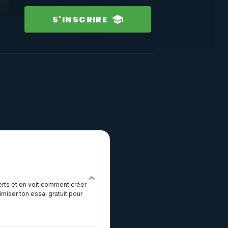
S'INSCRIRE
erts et on voit comment créer
iser ton essai gratuit pour