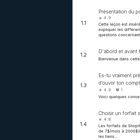
Présentation du po
4.9
1.1
Cette leçon est insé
expliquer les différe
questions concernant 
D'abord et avant t
1.2
Bienvenue dans cette
Es-tu vraiment prê
d’ouvrir ton comp
1.3
4.9
1
Voici quelques consei
Choisir un forfait
4.8
1.4
Les forfaits de Shopif
de 7$/mois à 2000$/mo
les tiens…