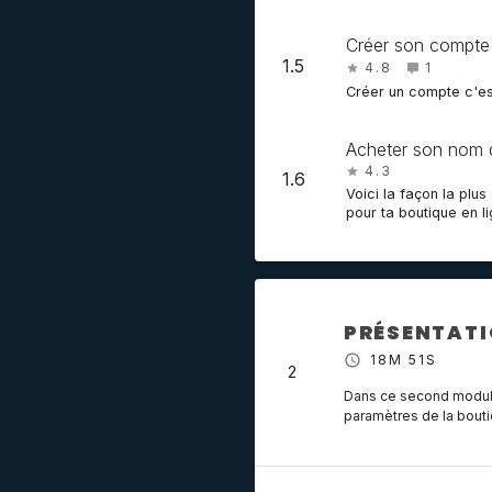
Créer son compte
1.5
4.8
1
Créer un compte c'est
Acheter son nom 
4.3
1.6
Voici la façon la plu
pour ta boutique en li
PRÉSENTATI
18M 51S
2
Dans ce second module,
paramètres de la bout