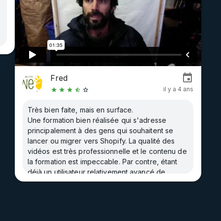
Fred
il y a 4 ans
Très bien faite, mais en surface.
Une formation bien réalisée qui s'adresse
principalement à des gens qui souhaitent se
lancer ou migrer vers Shopify. La qualité des
vidéos est très professionnelle et le contenu de
la formation est impeccable. Par contre, étant
déjà un utilisateur relativement avancé de
Shopify, je suis resté sur ma faim!