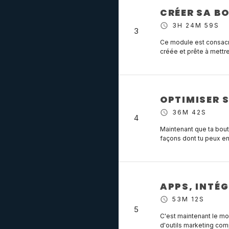
CRÉER SA BO
3H 24M 59S
3
Ce module est consacré
créée et prête à mettre
OPTIMISER S
36M 42S
4
Maintenant que ta bout
façons dont tu peux en o
APPS, INTÉ
53M 12S
5
C'est maintenant le mo
d'outils marketing comp