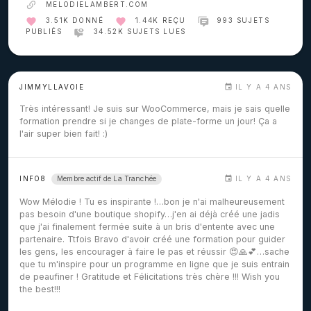
MELODIELAMBERT.COM
3.51K DONNÉ
1.44K REÇU
993 SUJETS
PUBLIÉS
34.52K SUJETS LUES
JIMMYLLAVOIE
IL Y A 4 ANS
Très intéressant! Je suis sur WooCommerce, mais je sais quelle
formation prendre si je changes de plate-forme un jour! Ça a
l'air super bien fait! :)
Membre actif de La Tranchée
INFO8
IL Y A 4 ANS
Wow Mélodie ! Tu es inspirante !…bon je n'ai malheureusement
pas besoin d'une boutique shopify…j'en ai déjà créé une jadis
que j'ai finalement fermée suite à un bris d'entente avec une
partenaire. Ttfois Bravo d'avoir créé une formation pour guider
les gens, les encourager à faire le pas et réussir 😍🙏💕…sache
que tu m'inspire pour un programme en ligne que je suis entrain
de peaufiner ! Gratitude et Félicitations très chère !!! Wish you
the best!!!