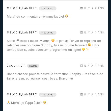
Instructeur
MELODIE_LAMBERT
IL Y A 4 ANS
Merci du commentaire
@jimmyllavoie
!
Instructeur
MELODIE_LAMBERT
IL Y A 4 ANS
Merci
@Info8
Louise-Maëna!
Si jamais l’envie te reprend de
relancer une boutique Shopify, tu sais où me trouver!
Entre
temps bon succès avec ton programme en ligne!
Recrue
GCUERRIER
IL Y A 4 ANS
Bonne chance pour ta nouvelle formation Shopify . Pas facile de
faire le saut et réaliser ses rêves. Bravo ;-))
Instructeur
MELODIE_LAMBERT
IL Y A 4 ANS
Merci, je l’apprécie!!!