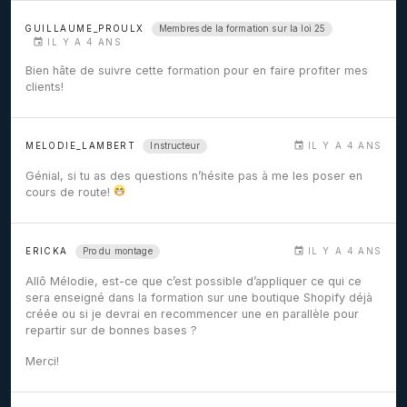
Membres de la formation sur la loi 25
GUILLAUME_PROULX
IL Y A 4 ANS
Bien hâte de suivre cette formation pour en faire profiter mes
clients!
Instructeur
MELODIE_LAMBERT
IL Y A 4 ANS
Génial, si tu as des questions n’hésite pas à me les poser en
cours de route!
Pro du montage
ERICKA
IL Y A 4 ANS
Allô Mélodie, est-ce que c’est possible d’appliquer ce qui ce
sera enseigné dans la formation sur une boutique Shopify déjà
créée ou si je devrai en recommencer une en parallèle pour
repartir sur de bonnes bases ?
Merci!