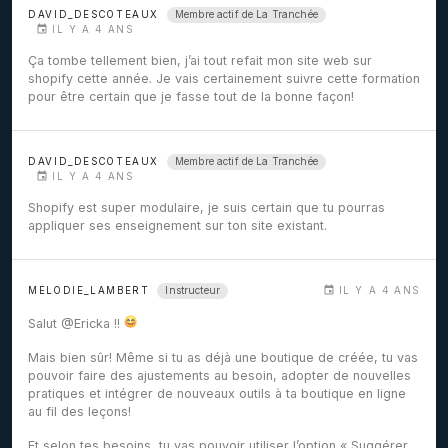
Membre actif de La Tranchée
DAVID_DESCOTEAUX
IL Y A 4 ANS
Ça tombe tellement bien, j’ai tout refait mon site web sur
shopify cette année. Je vais certainement suivre cette formation
pour être certain que je fasse tout de la bonne façon!
Membre actif de La Tranchée
DAVID_DESCOTEAUX
IL Y A 4 ANS
Shopify est super modulaire, je suis certain que tu pourras
appliquer ses enseignement sur ton site existant.
Instructeur
MELODIE_LAMBERT
IL Y A 4 ANS
Salut
@Ericka
!!
Mais bien sûr! Même si tu as déjà une boutique de créée, tu vas
pouvoir faire des ajustements au besoin, adopter de nouvelles
pratiques et intégrer de nouveaux outils à ta boutique en ligne
au fil des leçons!
Et selon tes besoins, tu vas pouvoir utiliser l’option « Suggérer