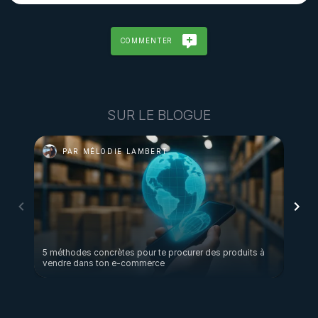
COMMENTER
SUR LE BLOGUE
PAR MÉLODIE LAMBERT
P
5 méthodes concrètes pour te procurer des produits à
Shopi
vendre dans ton e-commerce
pourqu