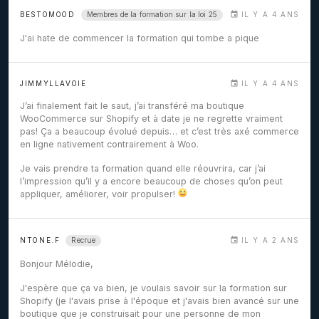
Membres de la formation sur la loi 25
BESTOMOOD
IL Y A 4 ANS
J'ai hate de commencer la formation qui tombe a pique
JIMMYLLAVOIE
IL Y A 4 ANS
J’ai finalement fait le saut, j’ai transféré ma boutique
WooCommerce sur Shopify et à date je ne regrette vraiment
pas! Ça a beaucoup évolué depuis… et c’est très axé commerce
en ligne nativement contrairement à Woo.
Je vais prendre ta formation quand elle réouvrira, car j’ai
l’impression qu’il y a encore beaucoup de choses qu’on peut
appliquer, améliorer, voir propulser!
Recrue
NTONE.F
IL Y A 2 ANS
Bonjour Mélodie,
J'espère que ça va bien, je voulais savoir sur la formation sur
Shopify (je l'avais prise à l'époque et j'avais bien avancé sur une
boutique que je construisait pour une personne de mon