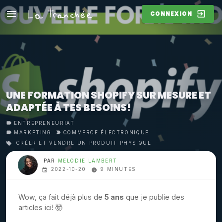
CONNEXION
UNE FORMATION SHOPIFY SUR MESURE ET
ADAPTÉE À TES BESOINS!
ENTREPRENEURIAT
MARKETING
COMMERCE ÉLECTRONIQUE
CRÉER ET VENDRE UN PRODUIT PHYSIQUE
PAR
MELODIE LAMBERT
2022-10-20
9 MINUTES
Wow, ça fait déjà plus de
5 ans
que je publie des
articles ici! 🤯