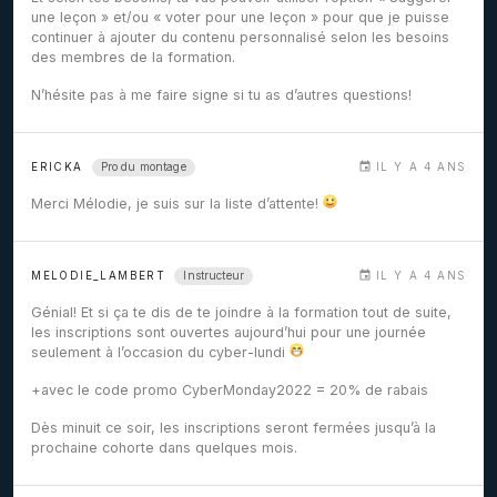
une leçon » et/ou « voter pour une leçon » pour que je puisse
continuer à ajouter du contenu personnalisé selon les besoins
des membres de la formation.
N’hésite pas à me faire signe si tu as d’autres questions!
Pro du montage
ERICKA
IL Y A 4 ANS
Merci Mélodie, je suis sur la liste d’attente!
Instructeur
MELODIE_LAMBERT
IL Y A 4 ANS
Génial! Et si ça te dis de te joindre à la formation tout de suite,
les inscriptions sont ouvertes aujourd’hui pour une journée
seulement à l’occasion du cyber-lundi
+avec le code promo CyberMonday2022 = 20% de rabais
Dès minuit ce soir, les inscriptions seront fermées jusqu’à la
prochaine cohorte dans quelques mois.