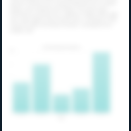
nascetur ridiculus mus. Vivamus imperdiet nunc id augue
tempus, quis molestie erat tristique. Duis ipsum justo,
fermentum ac pharetra non, egestas a magna. Morbi eget
nunc vitae magna iaculis laoreet. Nunc consequat ut felis
sed porta. Etiam sed massa tincidunt, consequat elit ut,
sodales velit.