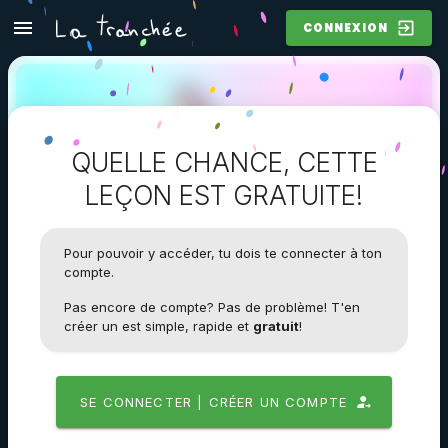
CONNEXION
QUELLE CHANCE, CETTE
LEÇON EST GRATUITE!
Pour pouvoir y accéder, tu dois te connecter à ton
compte.
Pas encore de compte? Pas de problème! T'en
créer un est simple, rapide et
gratuit
!
Test A/B
SE CONNECTER | CRÉER UN COMPTE
Lorem ipsum dolor sit amet, consectetur adipiscing elit.
Quisque tincidunt tortor mauris, ac sagittis dui tristique et.
Nunc fringilla lorem ac eros luctus vulputate. Duis non