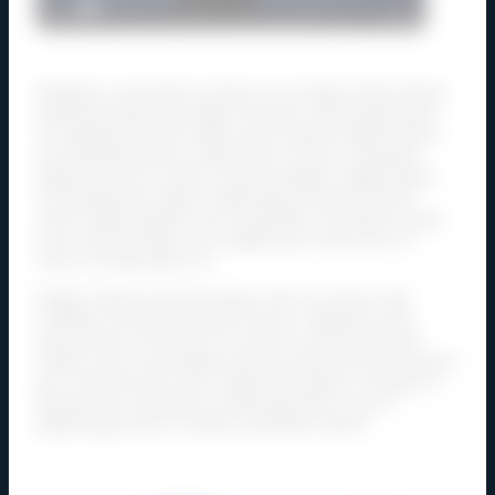
Phasellus consectetur id metus nec tristique. Morbi dictum
elementum placerat. Integer dui quam, lacinia eget quam
vel, aliquam tincidunt neque. Nunc tempus tempus ipsum,
non elementum purus sollicitudin id. Donec consequat
aliquam rhoncus. Donec et ipsum feugiat, fringilla augue
vel, blandit justo. Mauris malesuada est quis tincidunt
rutrum. Etiam aliquam, lacus et porttitor consequat, neque
risus euismod neque, nec sagittis ipsum felis sed orci.
Fusce id scelerisque orci.
Integer facilisis posuere tempor. Duis non luctus velit.
Curabitur sit amet fermentum mauris. Vestibulum ante
ipsum primis in faucibus orci luctus et ultrices posuere
cubilia curae; Class aptent taciti sociosqu ad litora torquent
per conubia nostra, per inceptos himenaeos. Curabitur in
faucibus est. Quisque et scelerisque libero. Duis id
pellentesque lorem. Vivamus at porttitor mauris.