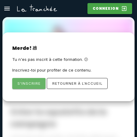
CONNEXION
Merde! 💩
Tu n'es pas inscrit à cette formation. 🫤
Inscrivez-toi pour profiter de ce contenu.
S'INSCRIRE
RETOURNER À L'ACCUEIL
Créer le squelette de la
campagne
Lorem ipsum dolor sit amet, consectetur adipiscing elit.