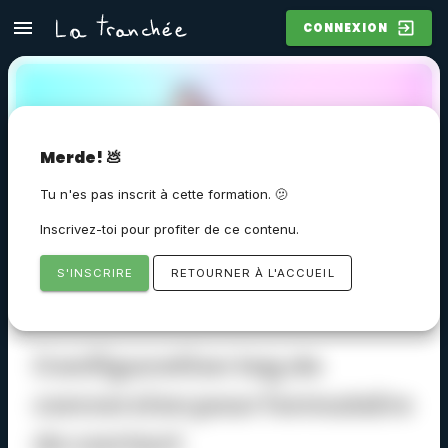
CONNEXION
Merde! 💩
Tu n'es pas inscrit à cette formation. 🫤
Inscrivez-toi pour profiter de ce contenu.
S'INSCRIRE
RETOURNER À L'ACCUEIL
Configuration tag de
conversion pour formulaire
de contact