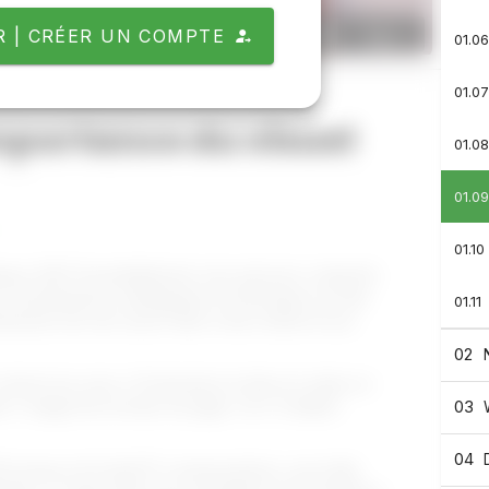
 | CRÉER UN COMPTE
01.0
01.0
importance du visuel
01.0
01.0
01.10
epuis 2007. Essentiellement, mon parcours comporte
s connaissances stratégiques et techniques en tant
01.11
nsmission de mon savoir-faire à mes clients et aux
02
donne les cours « Productions écrites et orales en
03
n 1: image fixe et mise en page » et « Création
04
lorsque j’ai fondé PF communications, une boîte