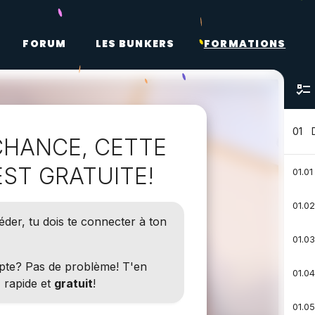
FORUM
LES BUNKERS
FORMATIONS
01
CHANCE, CETTE
ST GRATUITE!
01.01
01.0
der, tu dois te connecter à ton
01.0
pte? Pas de problème! T'en
01.0
, rapide et
gratuit
!
01.0