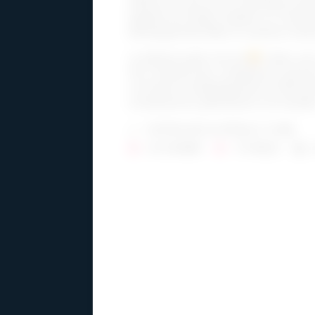
offrant des services en marketing numéri
(agréée par Emploi-Québec en communic
développement Web et commerce élect
Je déteste parler de moi!
J’aime, par 
Voir comment mes compétences peuvent s
vos besoins stratégiquement et efficac
connaissances génératrices de résultats
PATRICIAFILIATRAULT.COM
25 DONNÉ
70 REÇU