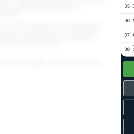
que. J’y agis à titre de consultante et de formatrice
05
ation, graphisme, relations publiques,
ronique).
06
contre, être à l’écoute pour mieux orienter l’action.
ervir vos objectifs et votre vision, répondre à
07
ement. Encourager l’autonomie. Transmettre des
. J’ai hâte de vous rencontrer!
08
39 SUJETS PUBLIÉS
395 SUJETS LUES