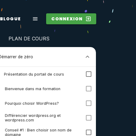
BLOGUE
CONNEXION
PLAN DE COURS
Démarrer de zéro
Présentation du portail de cours
2
Bienvenue dans ma formation
3
Pourquoi choisir WordPress?
Différencier wordpress.org et
4
wordpress.com
Conseil #1 : Bien choisir son nom de
5
domaine