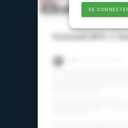
SE CONNECTER
Conseil #5 : L'
PAR
PATRICIA FILIATRAULT
J’évolue dans l’univers du marketing d
deux volets: la mise en pratique de me
que professionnelle du milieu, et la tra
professionnels de demain.
J’enseigne à l’UQAM depuis 10 ans. J’y 
communication marketing », « Publicatio
éditoriale en ligne ».
Je suis devenue entrepreneure en 2015 