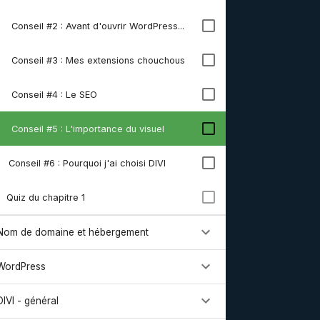
6
Conseil #2 : Avant d'ouvrir WordPress...
7
Conseil #3 : Mes extensions chouchous
8
Conseil #4 : Le SEO
9
Conseil #5 : L'importance du visuel
Conseil #6 : Pourquoi j'ai choisi DIVI
Quiz du chapitre 1
Nom de domaine et hébergement
WordPress
DIVI - général