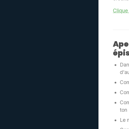
Clique 
Ape
épi
Dan
d'a
Com
Com
Com
ton 
Le 