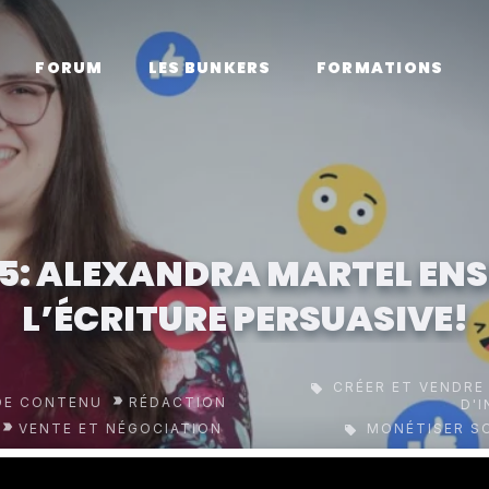
FORUM
LES BUNKERS
FORMATIONS
05: ALEXANDRA MARTEL ENS
L’ÉCRITURE PERSUASIVE!
CRÉER ET VENDRE
DE CONTENU
RÉDACTION
D'
VENTE ET NÉGOCIATION
MONÉTISER S