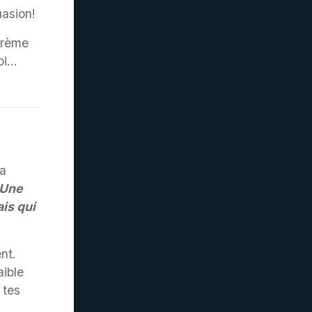
uasion!
crème
toi…
La
 Une
is qui
nt.
aible
r tes