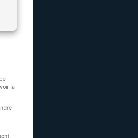
nce
oir la
endre
sont