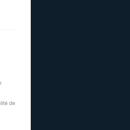
n
lité de