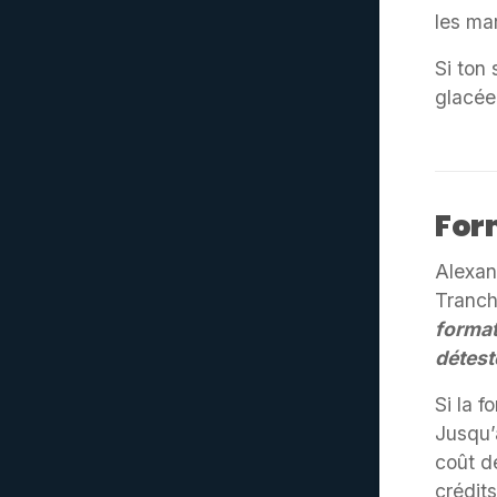
les ma
Si ton
glacée 
For
Alexan
Tranc
format
détest
Si la f
Jusqu’
coût d
crédit