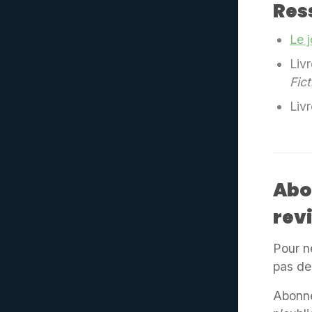
Res
Le 
Liv
Fic
Liv
Abo
rev
Pour n
pas de
Abonne