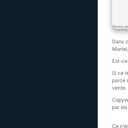
Dans c
Martel
Est-ce
Si ce 
parce 
vente.
Copywr
par les
Ce n’e