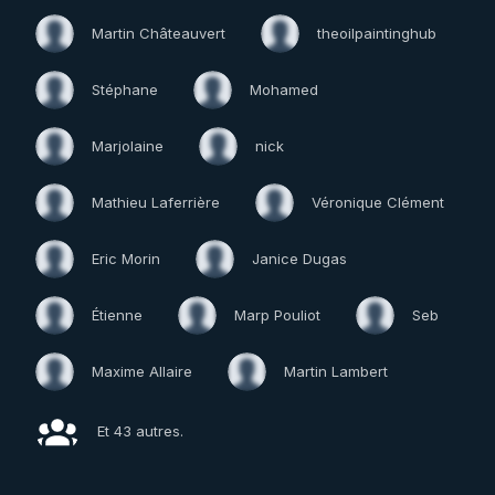
Martin Châteauvert
theoilpaintinghub
Stéphane
Mohamed
Marjolaine
nick
Mathieu Laferrière
Véronique Clément
Eric Morin
Janice Dugas
Étienne
Marp Pouliot
Seb
Maxime Allaire
Martin Lambert
Et 43 autres.