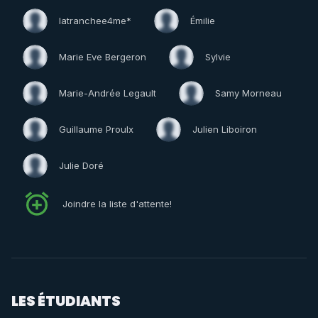
latranchee4me*
Émilie
Marie Eve Bergeron
Sylvie
Marie-Andrée Legault
Samy Morneau
Guillaume Proulx
Julien Liboiron
Julie Doré
Joindre la liste d'attente!
LES ÉTUDIANTS