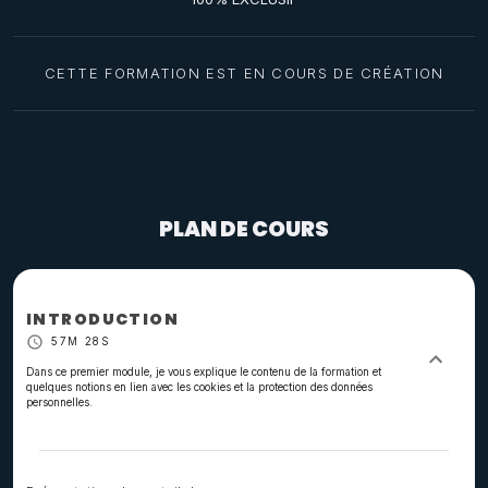
CETTE FORMATION EST EN COURS DE CRÉATION
PLAN DE COURS
INTRODUCTION
57M 28S
Dans ce premier module, je vous explique le contenu de la formation et
quelques notions en lien avec les cookies et la protection des données
personnelles.